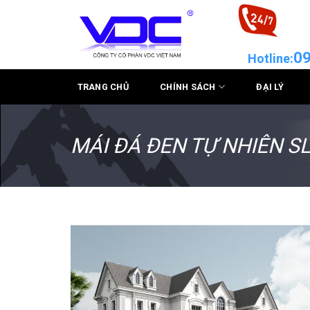
Skip
to
content
09
Hotline:
TRANG CHỦ
CHÍNH SÁCH
ĐẠI LÝ
MÁI ĐÁ ĐEN TỰ NHIÊN S