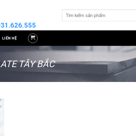
Tìm
kiếm:
31.626.555
LIÊN HỆ
LATE TÂY BẮC