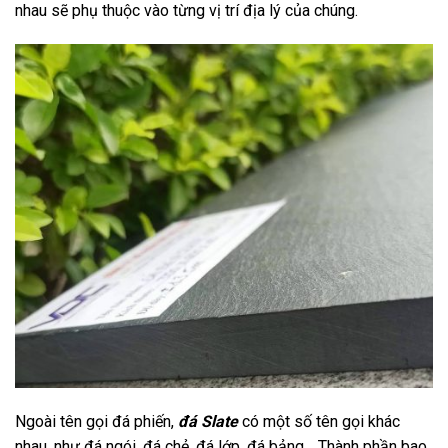
nhau sẽ phụ thuộc vào từng vị trí địa lý của chúng.
Ngoài tên gọi đá phiến,
đá Slate
có một số tên gọi khác
nhau, như đá ngói, đá chẻ, đá lớp, đá bảng… Thành phần bao