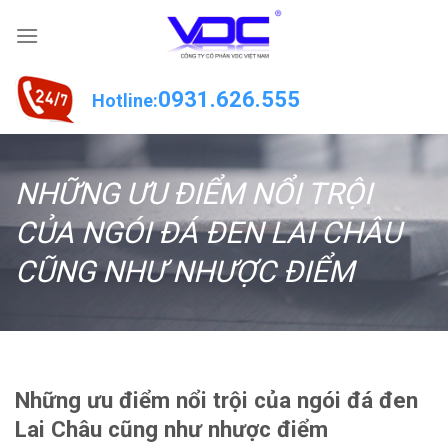
Skip
to
content
0931.626.555
Hotline:
NHỮNG ƯU ĐIỂM NỔI TRỘI
CỦA NGÓI ĐÁ ĐEN LAI CHÂU
CŨNG NHƯ NHƯỢC ĐIỂM
Những ưu điểm nổi trội của ngói đá đen
Lai Châu cũng như nhược điểm