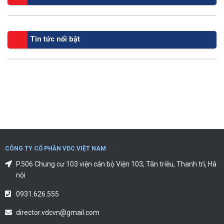
Tin tức nổi bật
CÔNG TY CỔ PHẦN VDC VIỆT NAM
P.506 Chung cư 103 viện cán bộ Viện 103, Tân triều, Thanh trì, Hà
nội
0931.626.555
director.vdcvn@gmail.com