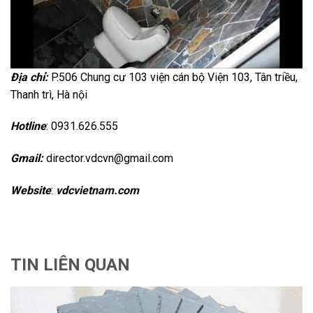
Địa chỉ:
P.506 Chung cư 103 viện cán bộ Viện 103, Tân triều,
Thanh trì, Hà nội
Hotline
: 0931.626.555
Gmail:
director.vdcvn@gmail.com
Website
:
vdcvietnam.com
TIN LIÊN QUAN