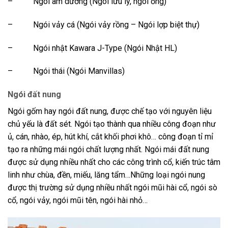
–
Ngói âm dương (Ngói lưu ly, ngói ống)
–
Ngói vảy cá (Ngói vảy rồng – Ngói lợp biệt thự)
–
Ngói nhật Kawara J-Type (Ngói Nhật HL)
–
Ngói thái (Ngói Manvillas)
Ngói đất nung
Ngói gốm hay ngói đất nung, được chế tạo với nguyên liệu
chủ yếu là đất sét. Ngói tạo thành qua nhiều công đoạn như
ủ, cán, nhào, ép, hút khí, cắt khối phơi khô… công đoạn tỉ mỉ
tạo ra những mái ngói chất lượng nhất. Ngói mái đất nung
được sử dụng nhiều nhất cho các công trình cổ, kiến trúc tâm
linh như chùa, đền, miếu, lăng tẩm…Những loại ngói nung
được thị trường sử dụng nhiều nhất ngói mũi hài cổ, ngói sò
cổ, ngói vảy, ngói mũi tên, ngói hài nhỏ…