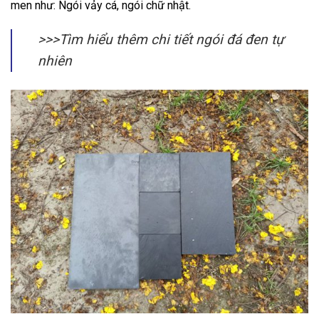
men như: Ngói vảy cá, ngói chữ nhật.
>>>Tìm hiểu thêm chi tiết ngói đá đen tự
nhiên