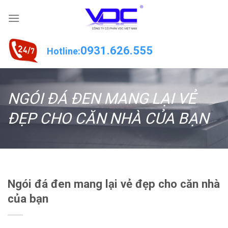
Skip
to
content
0931.626.555
Hotline:
NGÓI ĐÁ ĐEN MANG LẠI VẺ
ĐẸP CHO CĂN NHÀ CỦA BẠN
Ngói đá đen mang lại vẻ đẹp cho căn nhà
của bạn